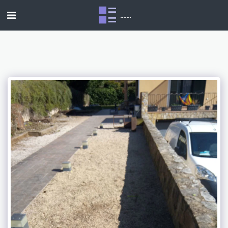
.......