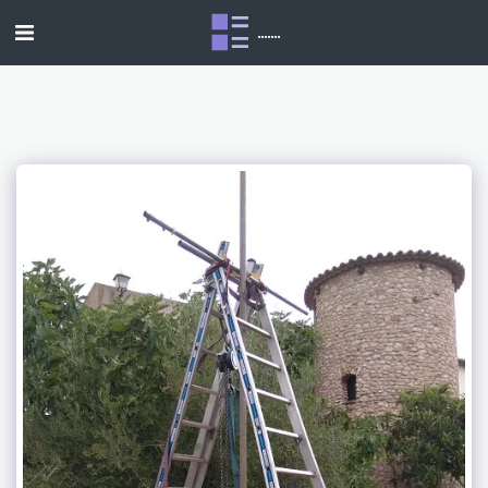
.......