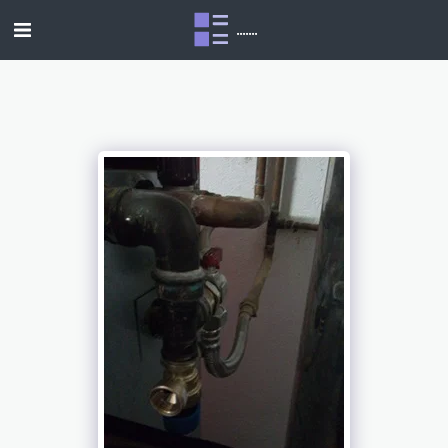
.......